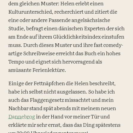
dem gleichen Muster: Helen erlebt einen
Kulturunterschied, recherchiert und zitiert die
eine oder andere Passende angelsächsische
Studie, befragt einen dänischen Experten der sich
am Ende auf ihrem Glücklichkeitsindex einstufen
muss. Durch dieses Muster und ihre fast comedy-
artige Schreibweise erreicht das Buch ein hohes
Tempo und eignet sich hervorragend als
amüsante Ferienlektüre.
Einige der Fettnäpfchen die Helen beschreibt,
habe ich selbst nicht ausgelassen. So habe ich
auch das Flaggengesetz missachtet und mein
Nachbar stand spät abends mit meinem neuen
Dannebrog
in der Hand vor meiner Tür und
erklärte mir sehr ernst, dass das Ding spätestens
um 20:00 Uhr wieder runter muss!