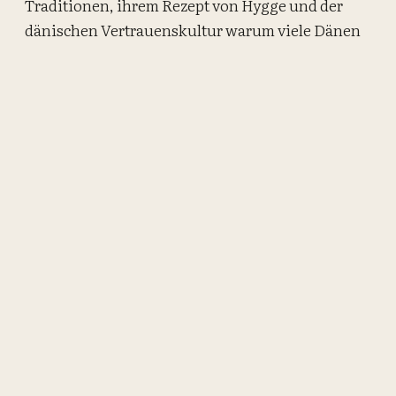
Traditionen, ihrem Rezept von Hygge und der
dänischen Vertrauenskultur warum viele Dänen
sich als Glückliche Menschen verstehen. Etwas
gewundert hat mich, das bei allen ihren guten
Quellen das Happiness Research Institute nur
kurz am Rande vorkommt. Dennoch vieles
entspricht im Großen und Ganzen auch wie ich
Dänemark erlebe. Das Lesen ihres Buches hat mir
jedenfalls großen Spaß gemacht. Danke an den
Fischerverlag für dass Presseexemplar.
So und jetzt wo der Artikel fertig ist, genieße ich
wie Helen erstmal eine
Snegle
. Habt ihr das Buch
schon gelesen?
PS