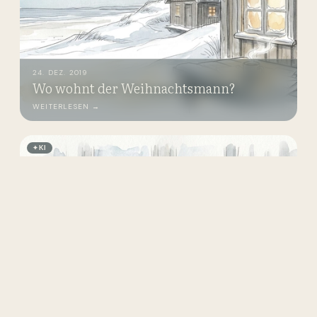
24. DEZ. 2019
Wo wohnt der Weihnachtsmann?
WEITERLESEN →
✦
KI
23. DEZ. 2019
Risalamande – original dänischer
Reispudding