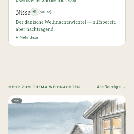
DÄNISCH IN DIESEM BEITRAG
Nisse
🔊
[NIS-se]
Der dänische Weihnachtswichtel — hilfsbereit,
aber nachtragend.
Mehr dazu
Alle Beiträge →
MEHR ZUM THEMA WEIHNACHTEN
✦
KI