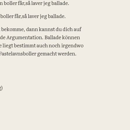
 boller får,
så laver jeg ballade.
boller får,
så laver jeg ballade.
t bekomme, dann kannst du dich auf
ende Argumentation. Ballade können
ne
liegt bestimmt auch noch irgendwo
e Fastelavnsboller gemacht werden.
g)