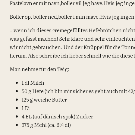
Fastelavn er mit navn,
boller vil jeg have.
Hvis jeg ingen
Boller op, boller ned,
boller i min mave.
Hvis jeg ingen 
…wenn ich dieses cremegefülltes Hefebrötchen nich
was gefasst machen! Sehr klare und sehr einleucht
wir nicht gebrauchen. Und der
Knüppel für die Ton
herum. Also schreibe ich lieber schnell wie die dies
Man nehme für den Teig:
1 dl Milch
50 g Hefe (ich bin mir sicher es geht auch mit 42
125 g weiche Butter
1 Ei
4 EL (auf dänisch spsk) Zucker
375 g Mehl (ca. 6¼ dl)