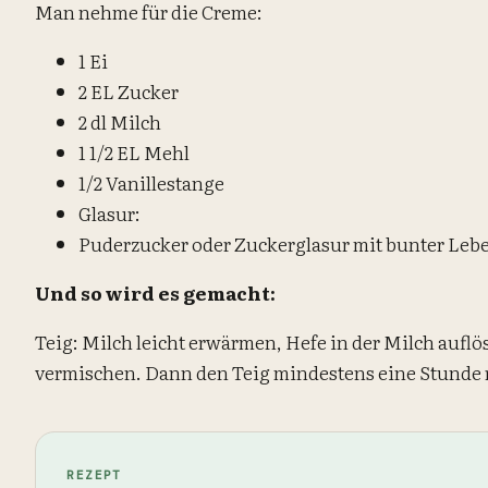
Man nehme für die Creme:
1 Ei
2 EL Zucker
2 dl Milch
1 1/2 EL Mehl
1/2 Vanillestange
Glasur:
Puderzucker oder Zuckerglasur mit bunter Le
Und so wird es gemacht:
Teig: Milch leicht erwärmen, Hefe in der Milch auflö
vermischen. Dann den Teig mindestens eine Stunde 
REZEPT