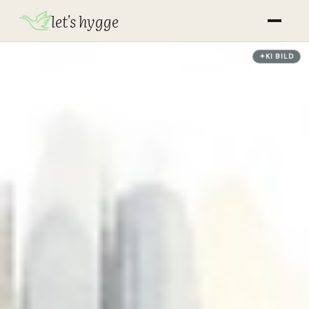
let's hygge
✦
KI
BILD