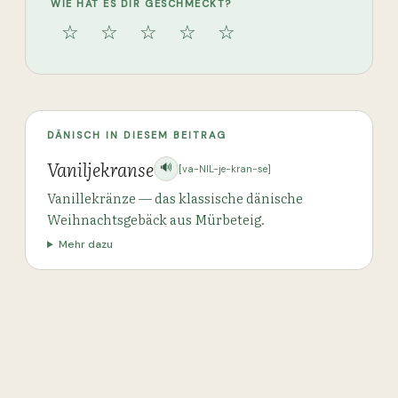
WIE HAT ES DIR GESCHMECKT?
☆
☆
☆
☆
☆
DÄNISCH IN DIESEM BEITRAG
Vaniljekranse
🔊
[va-NIL-je-kran-se]
Vanillekränze — das klassische dänische
Weihnachtsgebäck aus Mürbeteig.
Mehr dazu
Alle Beiträge →
MEHR ZUM THEMA WEIHNACHTEN