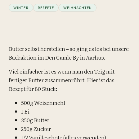
WINTER
REZEPTE
WEIHNACHTEN
Butter selbst herstellen – so ging es los bei unsere
Backaktion im Den Gamle By in Aarhus.
Viel einfacher ist es wenn man den Teig mit
fertiger Butter zusammenrührt. Hier ist das
Rezept für 80 Stück:
500g Weizenmehl
1 Ei
350g Butter
250g Zucker
1/2 Vanilleschote (alles verwenden)