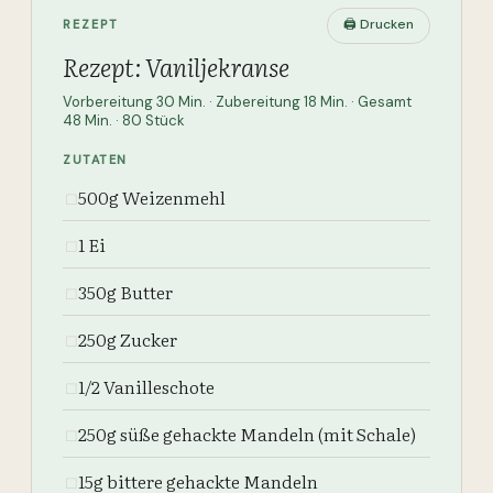
🖨 Drucken
REZEPT
Rezept: Vaniljekranse
Vorbereitung 30 Min. · Zubereitung 18 Min. · Gesamt
48 Min. · 80 Stück
ZUTATEN
500g Weizenmehl
☐
1 Ei
☐
350g Butter
☐
250g Zucker
☐
1/2 Vanilleschote
☐
250g süße gehackte Mandeln (mit Schale)
☐
15g bittere gehackte Mandeln
☐