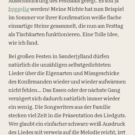
Ausschmückung des Festsaals gelegt. Es soll ja
hyggelig
werden! Meine Nichte hat zum Beispiel
im Sommer vor ihrer Konfirmation weiße flache
einsartige Steine gesammelt, die nun am Festtag
als Tischkarten funktionieren. Eine Tolle Idee,
wie ich fand.
Bei großen Festen in Sønderjylland dürfen
natürlich die unzähligen selbstgedichteten
Lieder über die Eigenarten und Missgeschicke
des Konfirmanden wieder und wieder aufwärmen
nicht fehlen… Das Essen oder der nächste Gang
verzögert sich dadurch natürlich immer wieder
ein wenig. Die Songwriters aus der Familie
stecken viel Zeit in die Präsentation des Liedguts.
Wer glaubt ein einfacher schwarz-weiß Ausdruck
des Liedes mit verweis auf die Melodie reicht, irrt